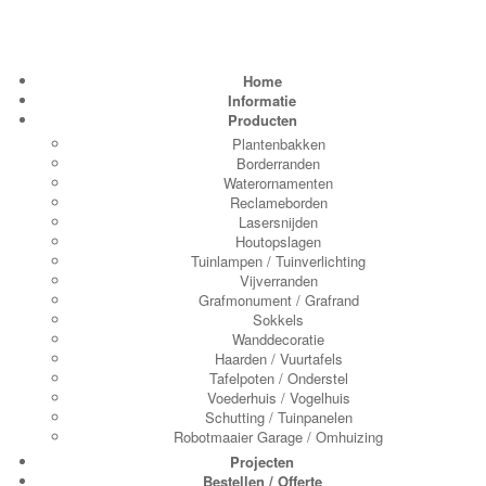
Home
Informatie
Producten
Plantenbakken
Borderranden
Waterornamenten
Reclameborden
Lasersnijden
Houtopslagen
Tuinlampen / Tuinverlichting
Vijverranden
Grafmonument / Grafrand
Sokkels
Wanddecoratie
Haarden / Vuurtafels
Tafelpoten / Onderstel
Voederhuis / Vogelhuis
Schutting / Tuinpanelen
Robotmaaier Garage / Omhuizing
Projecten
Bestellen / Offerte