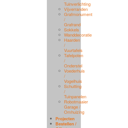
Tuinverlichting
Vijverranden
Grafmonument
/
Grafrand
Sokkels
Wanddecoratie
Haarden
/
Vuurtafels
Tafelpoten
/
Onderstel
Voederhuis
/
Vogelhuis
Schutting
/
Tuinpanelen
Robotmaaier
Garage /
Omhuizing
Projecten
Bestellen /